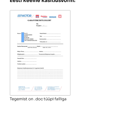
Eesti keelne käsitlusvorm:
Tegemist on .doc tüüpi failiga